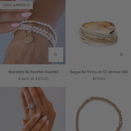
TRÈS APPRÉCIÉ
Bracelets
Bague
Bracelets Be Razzled-Dazzled
Bague Be Trinity en Or Vermeil 14kt
Be
Be
À partir de $325.00
$215.00
Razzled-
Trinity
Dazzled
en
Or
Vermeil
14kt