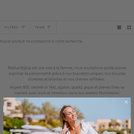
Trier
FILTRES
TRIER
Aucun produit ne correspond à votre recherche.
Beblue Bijoux est une ode à la femme, nous souhaitons qu'elle puisse
exprimer sa personnalité grâce à nos bracelets uniques, nos boucles
d'oreilles éclatantes et nos chaines raffinées.
Argent 925, vermeil or 14kt, agates, quartz, jaspe et pierres fines se
marient avec style et intention, dans nos ateliers Montréalais.