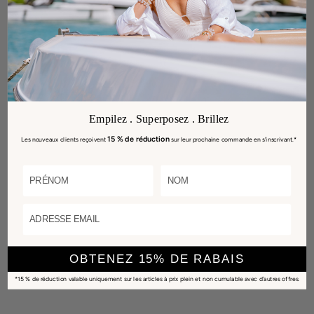
Empilez . Superposez . Brillez
15 % de réduction
Les nouveaux clients reçoivent
sur leur prochaine commande en s'inscrivant.*
LAST NAME
NAME
ADRESSE EMAIL
OBTENEZ 15% DE RABAIS
*15 % de réduction valable uniquement sur les articles à prix plein et non cumulable avec d'autres offres.