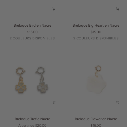
Breloque
Breloque
Breloque Bird en Nacre
Breloque Big Heart en Nacre
Bird
Big
$15.00
$15.00
en
Heart
Argent
Or
Argent
Or
2 COULEURS DISPONIBLES
2 COULEURS DISPONIBLES
Nacre
en
Nacre
Breloque
Breloque
Breloque Trèfle Nacre
Breloque Flower en Nacre
Trèfle
Flower
À partir de $20.00
$15.00