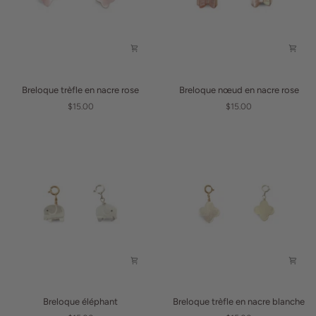
Breloque
Breloque
Breloque trèfle en nacre rose
Breloque nœud en nacre rose
trèfle
nœud
$15.00
$15.00
en
en
nacre
nacre
rose
rose
Breloque
Breloque
Breloque éléphant
Breloque trèfle en nacre blanche
éléphant
trèfle