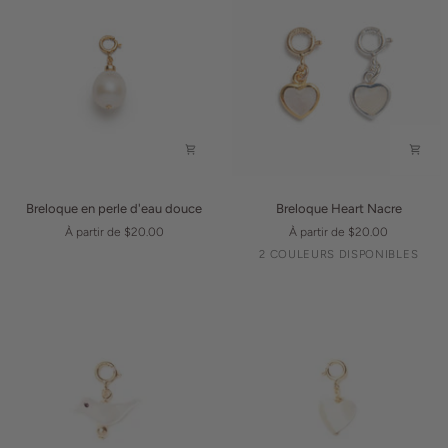
Breloque
Breloque
Breloque en perle d'eau douce
Breloque Heart Nacre
en
Heart
À partir de $20.00
À partir de $20.00
perle
Nacre
Argent
Or
2 COULEURS DISPONIBLES
d'eau
douce