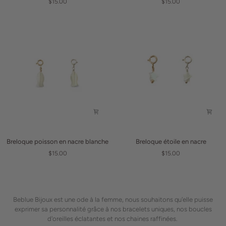
$15.00
$15.00
en
nacre
blanche
Breloque
Breloque
Breloque poisson en nacre blanche
Breloque étoile en nacre
poisson
étoile
$15.00
$15.00
en
en
nacre
nacre
blanche
Beblue Bijoux est une ode à la femme, nous souhaitons qu'elle puisse
exprimer sa personnalité grâce à nos bracelets uniques, nos boucles
d'oreilles éclatantes et nos chaines raffinées.