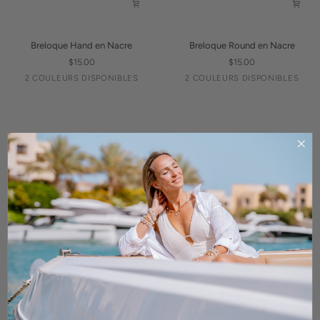
Breloque
Breloque
Breloque Hand en Nacre
Breloque Round en Nacre
Hand
Round
$15.00
$15.00
en
en
Argent
Or
Argent
Or
2 COULEURS DISPONIBLES
2 COULEURS DISPONIBLES
Nacre
Nacre
Breloque
Breloque
Breloque Little Heart en Nacre
Breloque Drop en Nacre
Little
Drop
$15.00
$15.00
Heart
en
Argent
Or
Argent
Or
2 COULEURS DISPONIBLES
2 COULEURS DISPONIBLES
en
Nacre